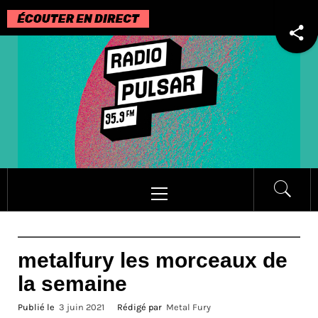
Passer
au
contenu
Menu
principal
metalfury les morceaux de
la semaine
Publié le
3 juin 2021
Rédigé par
Metal Fury