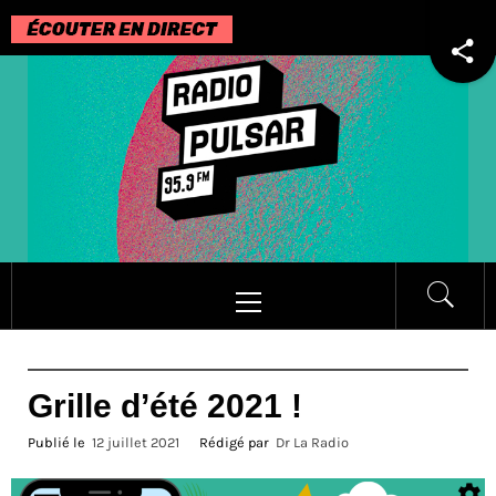
Passer
au
contenu
Menu
principal
Grille d’été 2021 !
Publié le
12 juillet 2021
Rédigé par
Dr La Radio