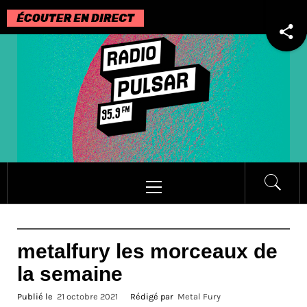
Passer
au
contenu
Menu
principal
metalfury les morceaux de
la semaine
Publié le
21 octobre 2021
Rédigé par
Metal Fury