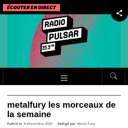
Passer
au
contenu
Menu
principal
metalfury les morceaux de
la semaine
Publié le
9 décembre 2021
Rédigé par
Metal Fury