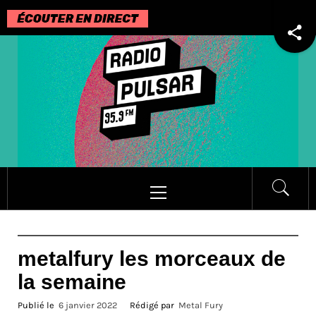
Passer
au
contenu
Menu
principal
metalfury les morceaux de
la semaine
Publié le
6 janvier 2022
Rédigé par
Metal Fury