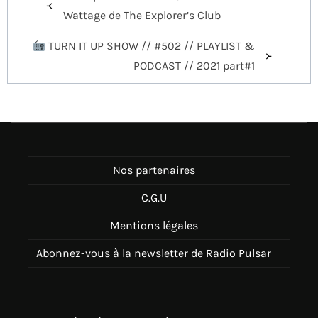
de
Wattage de The Explorer’s Club
l’article
TURN IT UP SHOW // #502 // PLAYLIST &
PODCAST // 2021 part#1
Nos partenaires
C.G.U
Mentions légales
Abonnez-vous à la newsletter de Radio Pulsar