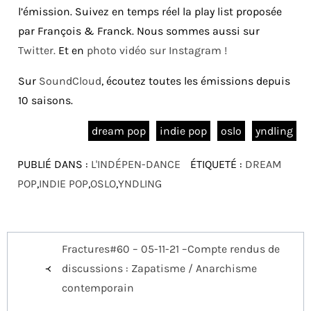
l’émission. Suivez en temps réel la play list proposée
par François & Franck. Nous sommes aussi sur
Twitter.
Et en
photo vidéo sur Instagram !
Sur
SoundCloud
, écoutez toutes les émissions depuis
10 saisons.
dream pop
indie pop
oslo
yndling
PUBLIÉ DANS :
L'INDÉPEN-DANCE
ÉTIQUETÉ :
DREAM
POP
,
INDIE POP
,
OSLO
,
YNDLING
Navigation
Fractures#60 – 05-11-21 –Compte rendus de
de
discussions : Zapatisme / Anarchisme
l’article
contemporain