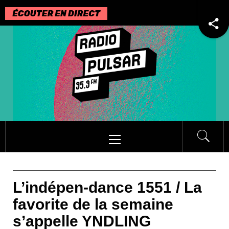
Passer
au
contenu
Menu
principal
L’indépen-dance 1551 / La
favorite de la semaine
s’appelle YNDLING