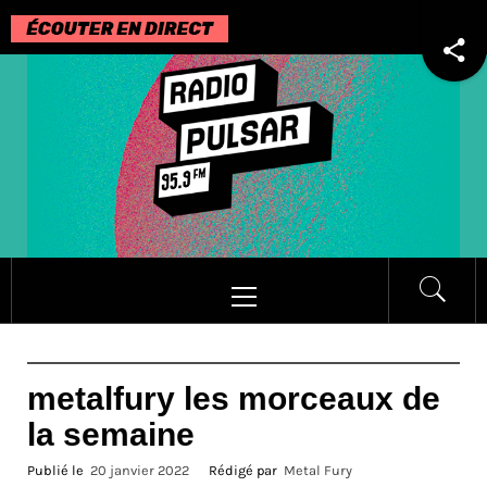
Passer
au
contenu
Menu
principal
metalfury les morceaux de
la semaine
Publié le
20 janvier 2022
Rédigé par
Metal Fury