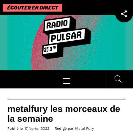
Passer
au
contenu
Menu
principal
metalfury les morceaux de
la semaine
Publié le
17 février 2022
Rédigé par
Metal Fury