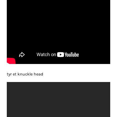
tyr et knuckle head