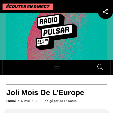
Passer
au
contenu
Menu
principal
Joli Mois De L’Europe
Publié le
17 mai 2022
Rédigé par
Dr La Radio