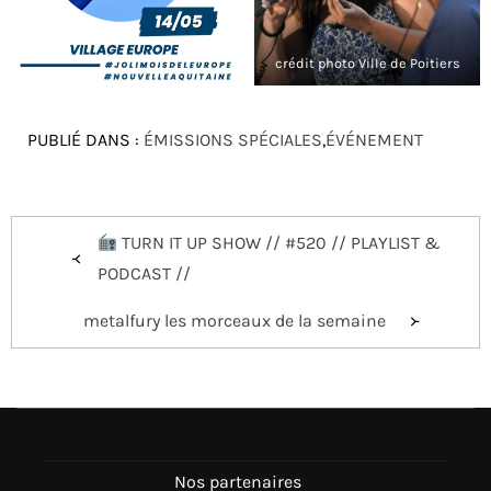
crédit photo Ville de Poitiers
PUBLIÉ DANS :
ÉMISSIONS SPÉCIALES
,
ÉVÉNEMENT
Navigation
TURN IT UP SHOW // #520 // PLAYLIST &
de
PODCAST //
l’article
metalfury les morceaux de la semaine
Nos partenaires