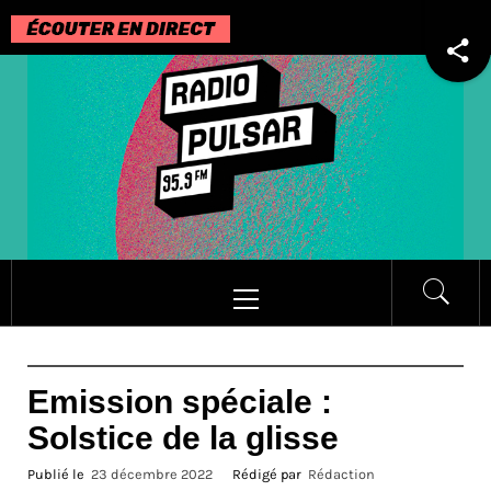
Passer
au
contenu
Menu
principal
Emission spéciale :
Solstice de la glisse
Publié le
23 décembre 2022
Rédigé par
Rédaction