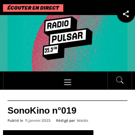
Passer
au
contenu
Menu
principal
SonoKino n°019
Publié le
11 janvier 2023
Rédigé par
Waldo