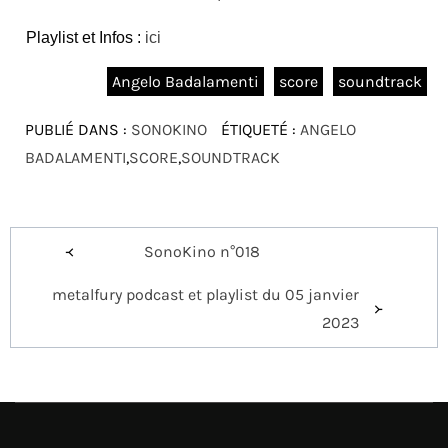
Playlist et Infos :
ici
Angelo Badalamenti
score
soundtrack
PUBLIÉ DANS :
SONOKINO
ÉTIQUETÉ :
ANGELO
BADALAMENTI
,
SCORE
,
SOUNDTRACK
Navigation
SonoKino n°018
de
metalfury podcast et playlist du 05 janvier
l’article
2023