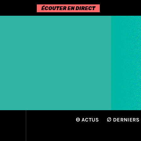
Passer
au
contenu
Θ ACTUS
∅ DERNIERS