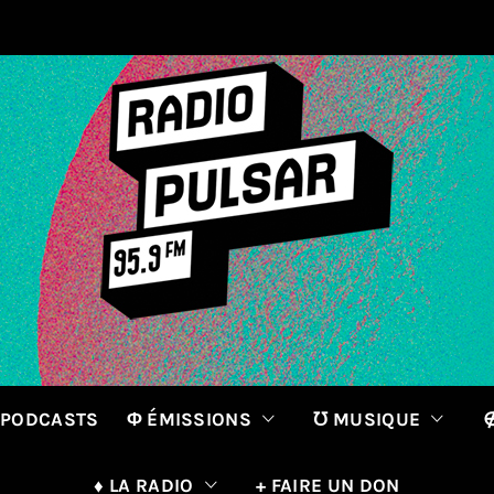
 PODCASTS
Φ ÉMISSIONS
℧ MUSIQUE
∉
♦ LA RADIO
+ FAIRE UN DON