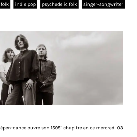
folk
indie pop
psychedelic folk
singer-songwriter
ndépen-dance ouvre son 1595° chapitre en ce mercredi 03