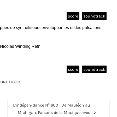
score
soundtrack
appes de synthétiseurs enveloppantes et des pulsations
e Nicolas Winding Refn
score
soundtrack
OUNDTRACK
L’indépen-dance N°1600 : De Mauléon au
Michigan, Faisons de la Musique avec