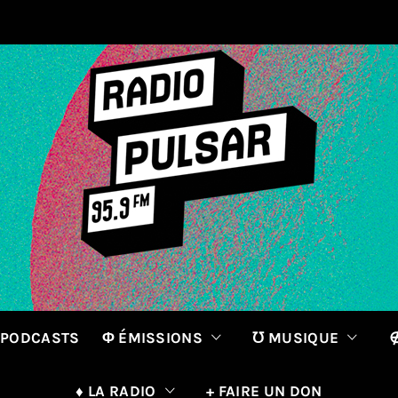
 PODCASTS
Φ ÉMISSIONS
℧ MUSIQUE
∉
♦ LA RADIO
+ FAIRE UN DON