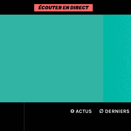
Passer
au
contenu
Θ ACTUS
∅ DERNIERS