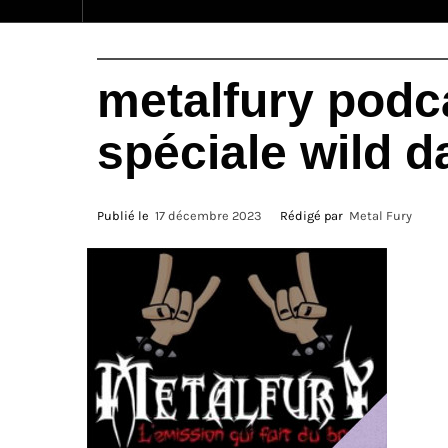
metalfury podc
spéciale wild da
Publié le
17 décembre 2023
Rédigé par
Metal Fury