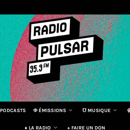
 PODCASTS
Φ ÉMISSIONS
℧ MUSIQUE
∉
♦ LA RADIO
+ FAIRE UN DON