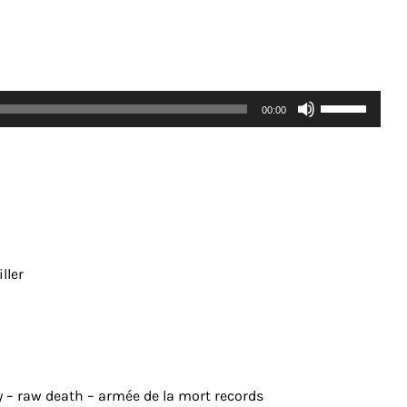
Utilisez
00:00
les
flèches
haut/bas
pour
augmenter
ou
ller
diminuer
le
volume.
lay – raw death – armée de la mort records