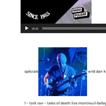
Lecteur
00:00
audio
spéciale
wild dan ki
1 – tork ran – tales of death live montreuil-bel