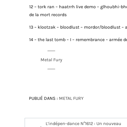
12 – tork ran – haatrrh live demo – glhoubhi-b
de la mort records
13 – klootzak – bloodlust – mordor/bloodlust – 
14 – the last tomb – I – remembrance – armée d
Metal Fury
PUBLIÉ DANS :
METAL FURY
Navigation
L’indépen-dance N°1612 : Un nouveau