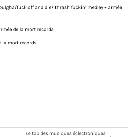
houlgha/fuck off and die/ thrash fuckin’ medley – armée
armée de la mort records
e la mort records
Le top des musiques éclectroniques