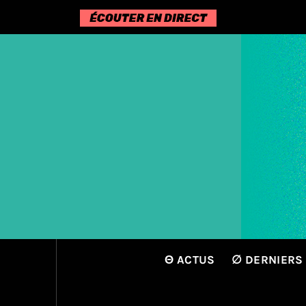
Passer
au
contenu
Θ ACTUS
∅ DERNIERS