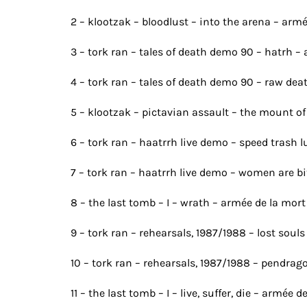
2 – klootzak – bloodlust – into the arena – arm
3 – tork ran – tales of death demo 90 – hatrh –
4 – tork ran – tales of death demo 90 – raw dea
5 – klootzak – pictavian assault – the mount o
6 – tork ran – haatrrh live demo – speed trash 
7 – tork ran – haatrrh live demo – women are b
8 – the last tomb – I – wrath – armée de la mort
9 – tork ran – rehearsals, 1987/1988 – lost souls
10 – tork ran – rehearsals, 1987/1988 – pendrag
11 – the last tomb – I – live, suffer, die – armée 