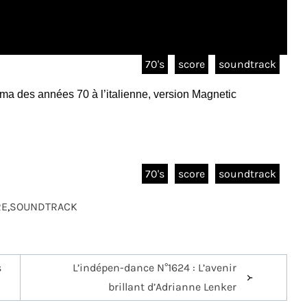
70's
score
soundtrack
néma des années 70 à l’italienne, version Magnetic
70's
score
soundtrack
RE
,
SOUNDTRACK
s
L’indépen-dance N°1624 : L’avenir
brillant d’Adrianne Lenker