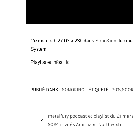
Ce mercredi 27.03 à 23h dans
SonoKino
, le ci
System.
Playlist et Infos :
ici
PUBLIÉ DANS :
SONOKINO
ÉTIQUETÉ :
70'S
,
SCO
Navigation
metalfury podcast et playlist du 21 mar
de
2024 invités Aniima et Northwish