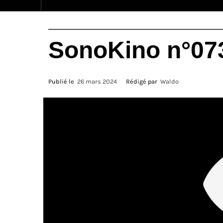
SonoKino n°07
Publié le
26 mars 2024
Rédigé par
Waldo