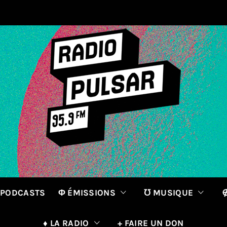
 PODCASTS
Φ ÉMISSIONS
℧ MUSIQUE
∉
♦ LA RADIO
+ FAIRE UN DON