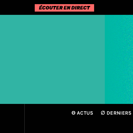
Passer
au
contenu
Θ ACTUS
∅ DERNIERS