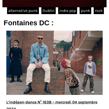
alternative punk
Dublin
indie pop
punk
rock
Fontaines DC :
L’indépen-dance N° 1638 – mercredi 04 septembre
2024