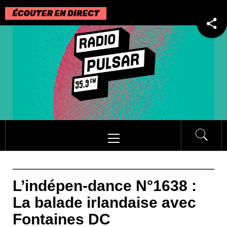
Passer
au
contenu
Menu
principal
L’indépen-dance N°1638 :
La balade irlandaise avec
Fontaines DC