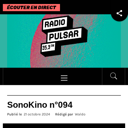
Passer
au
contenu
Menu
principal
SonoKino n°094
Publié le
21 octobre 2024
Rédigé par
Waldo