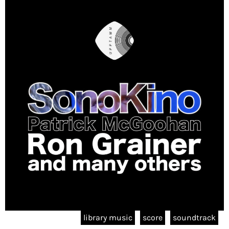
library music
score
soundtrack