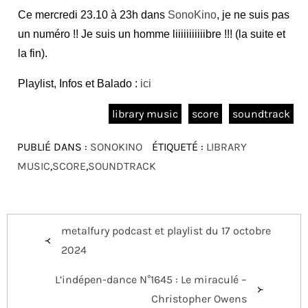
Ce mercredi 23.10 à 23h dans
SonoKino
, je ne suis pas
un numéro !! Je suis un homme liiiiiiiiiiibre !!! (la suite et
la fin).
Playlist, Infos et Balado :
ici
library music
score
soundtrack
PUBLIÉ DANS :
SONOKINO
ÉTIQUETÉ :
LIBRARY
MUSIC
,
SCORE
,
SOUNDTRACK
Navigation
metalfury podcast et playlist du 17 octobre
de
2024
l’article
L’indépen-dance N°1645 : Le miraculé –
Christopher Owens