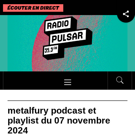
Passer
au
contenu
Menu
principal
metalfury podcast et
playlist du 07 novembre
2024