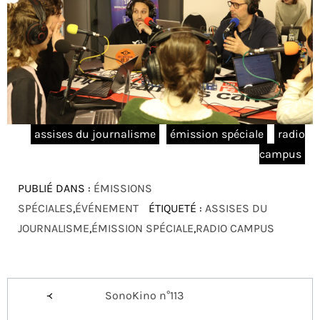
assises du journalisme
émission spéciale
radio
campus
PUBLIÉ DANS :
ÉMISSIONS
SPÉCIALES
,
ÉVÉNEMENT
ÉTIQUETÉ :
ASSISES DU
JOURNALISME
,
ÉMISSION SPÉCIALE
,
RADIO CAMPUS
Navigation
SonoKino n°113
de