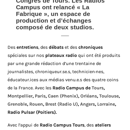
Congrès de Tours. Les Radios
Campus ont relancé « La
Fabrique », un espace de
production et d’échanges
composé de deux studios.
Des
entretiens
, des
débats
et des
chroniques
spéciales sur nos
plateaux radio
qui ont été produits
par une grande rédaction d’une trentaine de
journalistes, chroniqueur.se.s, technicien·nes,
éducateur.ices aux médias venu.e.s des quatre coins
de la France. Avec les
Radio Campus de
Tours
,
Montpellier
,
Paris
,
Caen (Phenix)
,
Orléans
,
Toulouse
,
Grenoble
,
Rouen
,
Brest (Radio U)
,
Angers
,
Lorraine
,
Radio Pulsar (Poitiers).
Avec l’appui de
Radio Campus Tours
, des
ateliers