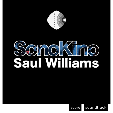
score
soundtrack