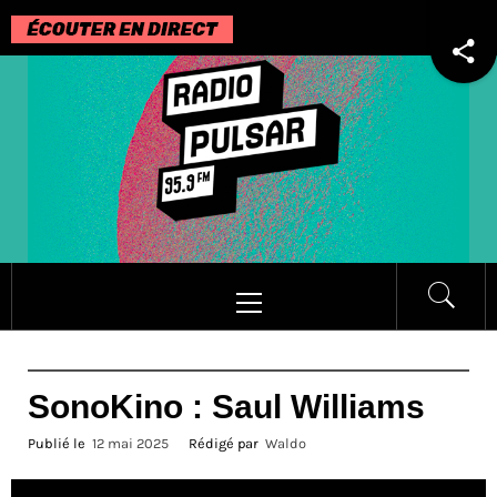
Passer
au
contenu
Menu
principal
SonoKino : Saul Williams
Publié le
12 mai 2025
Rédigé par
Waldo