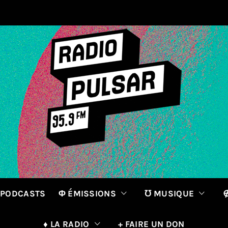
 PODCASTS
Φ ÉMISSIONS
℧ MUSIQUE
∉
♦ LA RADIO
+ FAIRE UN DON