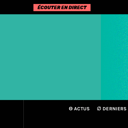
Passer
au
contenu
Θ ACTUS
∅ DERNIERS