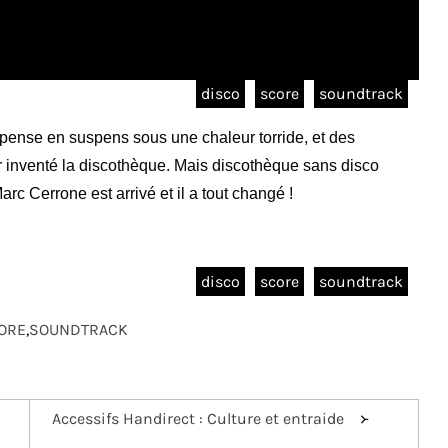
disco
score
soundtrack
spense en suspens sous une chaleur torride, et des
r inventé la discothèque. Mais discothèque sans disco
c Cerrone est arrivé et il a tout changé !
disco
score
soundtrack
ORE
,
SOUNDTRACK
Accessifs Handirect : Culture et entraide