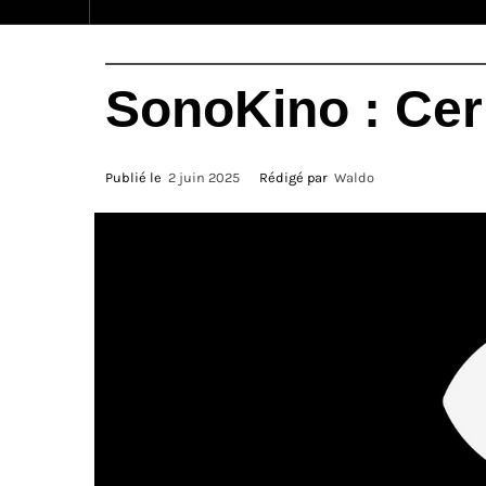
SonoKino : Ce
Publié le
2 juin 2025
Rédigé par
Waldo