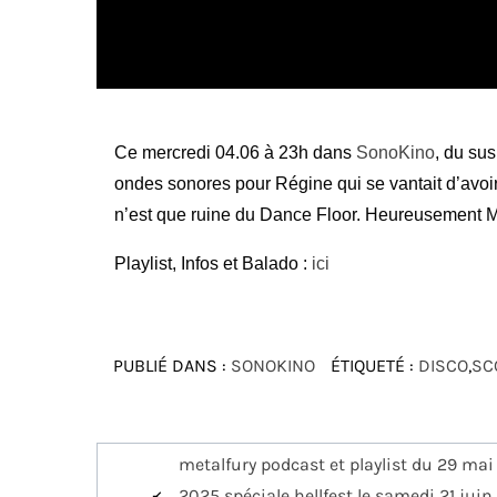
Ce mercredi 04.06 à 23h dans
SonoKino
, du su
ondes sonores pour Régine qui se vantait d’avoi
n’est que ruine du Dance Floor. Heureusement Mar
Playlist, Infos et Balado :
ici
PUBLIÉ DANS :
SONOKINO
ÉTIQUETÉ :
DISCO
,
SC
Navigation
metalfury podcast et playlist du 29 mai
2025 spéciale hellfest le samedi 21 juin