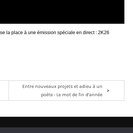
se la place à une émission spéciale en direct : 2K26
Entre nouveaux projets et adieu à un
poète : Le mot de fin d’année
s
C.G.U
Mentions légales
Abonnez-vous à la newsletter d