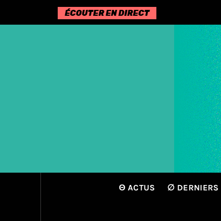
Passer
au
contenu
Θ ACTUS
∅ DERNIERS