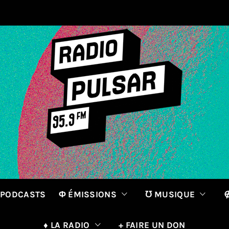
 PODCASTS
Φ ÉMISSIONS
℧ MUSIQUE
∉
♦ LA RADIO
+ FAIRE UN DON