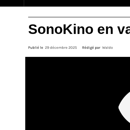
SonoKino en v
Publié le
29 décembre 2025
Rédigé par
Waldo