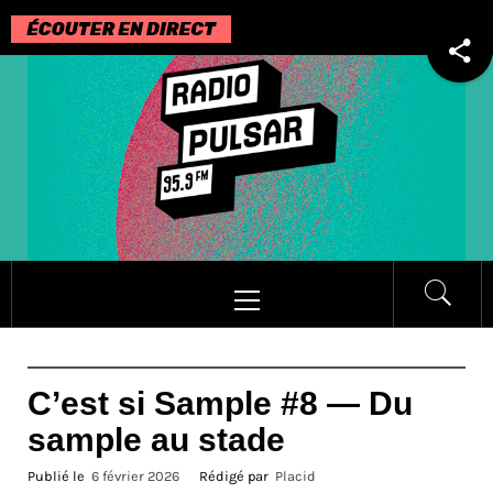
Passer
au
contenu
Menu
principal
C’est si Sample #8 — Du
sample au stade
Publié le
6 février 2026
Rédigé par
Placid