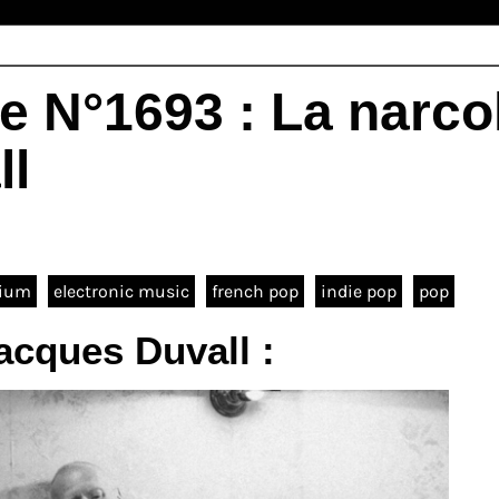
e N°1693 : La narco
ll
gium
electronic music
french pop
indie pop
pop
cques Duvall :