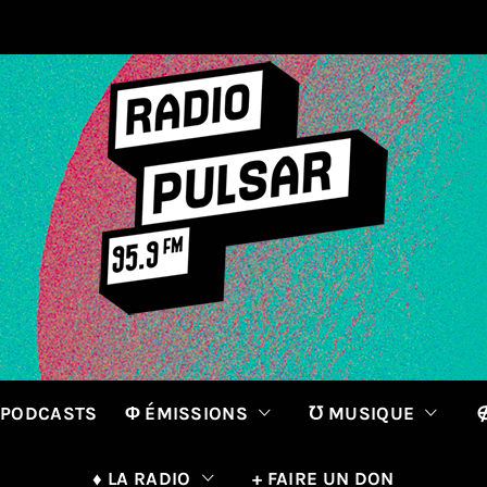
 PODCASTS
Φ ÉMISSIONS
℧ MUSIQUE
∉
♦ LA RADIO
+ FAIRE UN DON