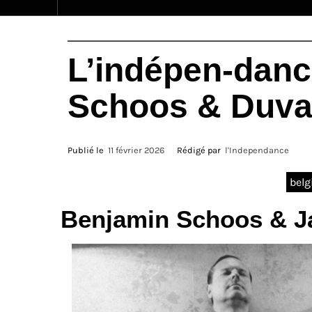
L’indépen-danc
Schoos & Duva
Publié le
11 février 2026
Rédigé par
l'Independance
bel
Benjamin Schoos & Ja