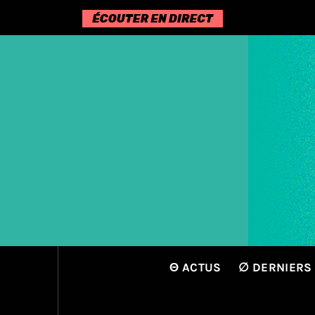
Passer
au
contenu
Θ ACTUS
∅ DERNIERS