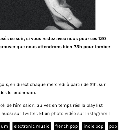
osés ce soir, si vous restez avec nous pour ces 120
 prouver
que nous attendrons bien 23h pour tomber
is, en direct chaque mercredi à partir de 21h, sur
 dès le lendemain.
ook
de l’émission. Suivez en temps réel la play list
 aussi sur
Twitter.
Et en
photo vidéo sur Instagram !
gium
electronic music
french pop
indie pop
pop