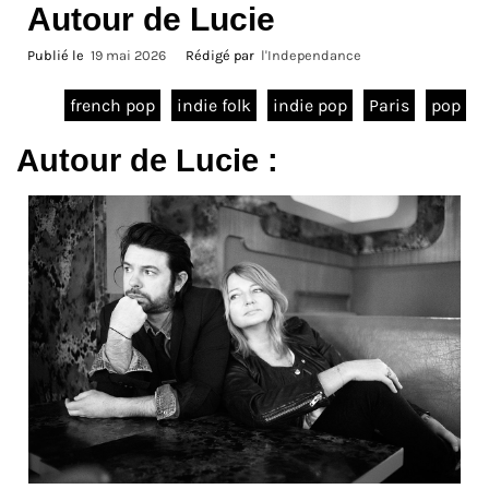
Autour de Lucie
Publié le
19 mai 2026
Rédigé par
l'Independance
french pop
indie folk
indie pop
Paris
pop
Autour de Lucie :