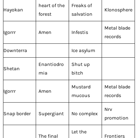
heart of the
Freaks of
Hayokan
Klonosphere
forest
salvation
Metal blade
Igorrr
Amen
Infestis
records
Downterra
Ice asylum
Enantiodro
Shut up
Shetan
mia
bitch
Mustard
Metal blade
Igorrr
Amen
mucous
records
Nrv
Snap border
Supergiant
No complex
promotion
Let the
The final
Frontiers