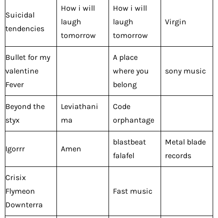
How i will
How i will
Suicidal
laugh
laugh
Virgin
tendencies
tomorrow
tomorrow
Bullet for my
A place
valentine
where you
sony music
Fever
belong
Beyond the
Leviathani
Code
styx
ma
orphantage
blastbeat
Metal blade
Igorrr
Amen
falafel
records
Crisix
Flymeon
Fast music
Downterra