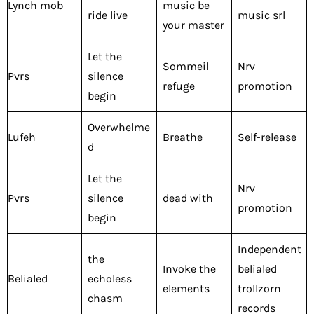
Lynch mob
music be
ride live
music srl
your master
Let the
Sommeil
Nrv
Pvrs
silence
refuge
promotion
begin
Overwhelme
Lufeh
Breathe
Self-release
d
Let the
Nrv
Pvrs
silence
dead with
promotion
begin
Independent
the
Invoke the
belialed
Belialed
echoless
elements
trollzorn
chasm
records