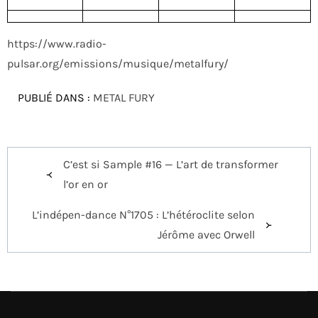
https://www.radio-
:
pulsar.org/emissions/musique/metalfury/
METALFURY
PUBLIÉ DANS :
METAL FURY
PODCAST
ET
PLAYLIST
Navigation
DU
C’est si Sample #16 — L’art de transformer
de
28
l’or en or
l’article
MAI
L’indépen-dance N°1705 : L’hétéroclite selon
2026
Jérôme avec Orwell
SPECIALE
IGORRR
AU
CONFORT