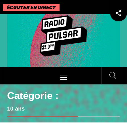
Passer
au
contenu
Menu
principal
Catégorie :
10 ans