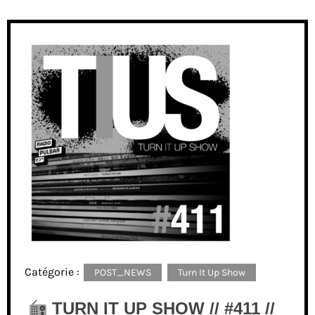
Catégorie :
POST_NEWS
Turn It Up Show
TURN IT UP SHOW // #411 //