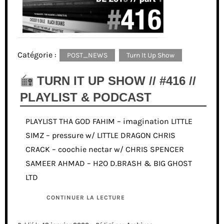
Catégorie :
POST_NEWS
Turn It Up Show
TURN IT UP SHOW // #416 //
PLAYLIST & PODCAST
PLAYLIST THA GOD FAHIM – imagination LITTLE
SIMZ – pressure w/ LITTLE DRAGON CHRIS
CRACK – coochie nectar w/ CHRIS SPENCER
SAMEER AHMAD – H2O D.BRASH & BIG GHOST
LTD
CONTINUER LA LECTURE