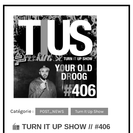
Catégorie :
POST_NEWS
Turn It Up Show
TURN IT UP SHOW // #406