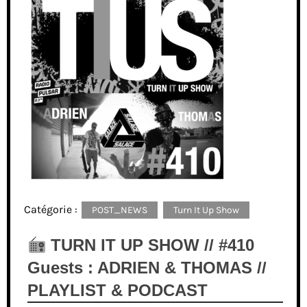
Catégorie :
POST_NEWS
Turn It Up Show
TURN IT UP SHOW // #410
Guests : ADRIEN & THOMAS //
PLAYLIST & PODCAST