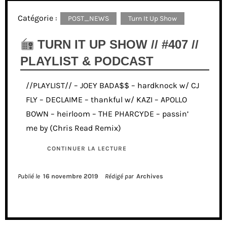
Catégorie :
POST_NEWS
Turn It Up Show
TURN IT UP SHOW // #407 //
PLAYLIST & PODCAST
//PLAYLIST// – JOEY BADA$$ – hardknock w/ CJ
FLY – DECLAIME – thankful w/ KAZI – APOLLO
BOWN – heirloom – THE PHARCYDE – passin’
me by (Chris Read Remix)
CONTINUER LA LECTURE
Publié le
16 novembre 2019
Rédigé par
Archives