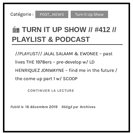
Catégorie :
POST_NEWS
Turn It Up Show
TURN IT UP SHOW // #412 //
PLAYLIST & PODCAST
//PLAYLIST// JALAL SALAAM & EWONEE – past
lives THE 1978ers – pre-develop w/ LD
HENRIQUEZ JONWAYNE – find me in the future /
the come up part 1 w/ SCOOP
CONTINUER LA LECTURE
Publié le
16 décembre 2019
Rédigé par
Archives