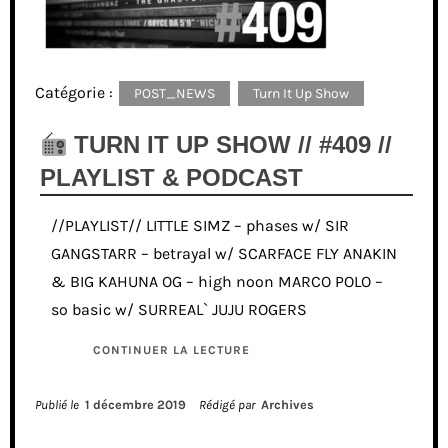
Catégorie :
POST_NEWS
Turn It Up Show
TURN IT UP SHOW // #409 //
PLAYLIST & PODCAST
//PLAYLIST// LITTLE SIMZ – phases w/ SIR
GANGSTARR – betrayal w/ SCARFACE FLY ANAKIN
& BIG KAHUNA OG – high noon MARCO POLO –
so basic w/ SURREAL` JUJU ROGERS
CONTINUER LA LECTURE
Publié le
1 décembre 2019
Rédigé par
Archives