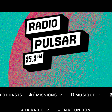
 PODCASTS
Φ ÉMISSIONS
℧ MUSIQUE
∉
♦ LA RADIO
+ FAIRE UN DON