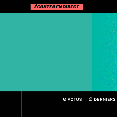
Passer
au
contenu
Θ ACTUS
∅ DERNIERS