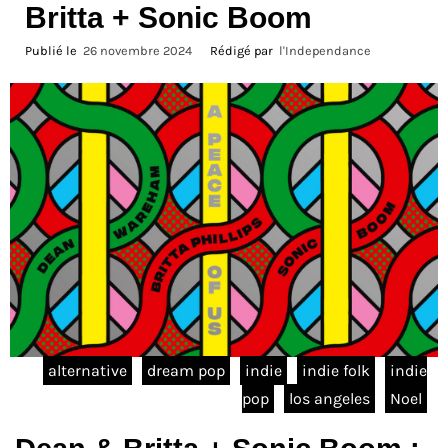
Britta + Sonic Boom
Publié le
26 novembre 2024
Rédigé par
l'Independance
alternative
dream pop
indie
indie folk
indie
pop
los angeles
Noel