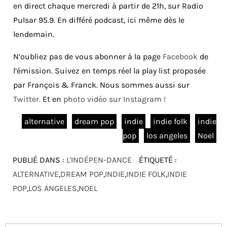
en direct chaque mercredi à partir de 21h, sur Radio
Pulsar 95.9. En différé podcast, ici même dès le
lendemain.
N’oubliez pas de vous abonner à la page
Facebook
de
l’émission. Suivez en temps réel la play list proposée
par François & Franck. Nous sommes aussi sur
Twitter.
Et en
photo vidéo sur Instagram !
alternative
dream pop
indie
indie folk
indie
pop
los angeles
Noel
PUBLIÉ DANS :
L'INDÉPEN-DANCE
ÉTIQUETÉ :
ALTERNATIVE
,
DREAM POP
,
INDIE
,
INDIE FOLK
,
INDIE
POP
,
LOS ANGELES
,
NOEL