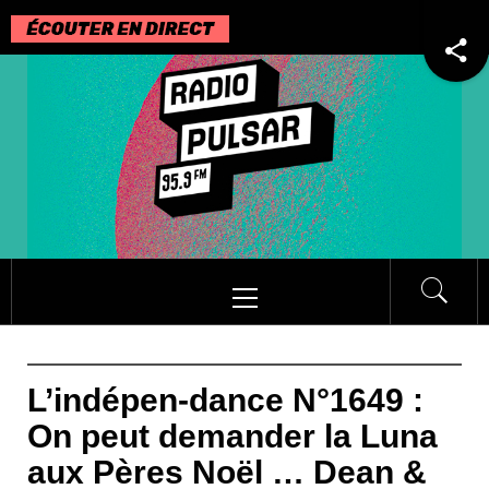
Passer
au
contenu
Menu
principal
L’indépen-dance N°1649 :
On peut demander la Luna
aux Pères Noël … Dean &