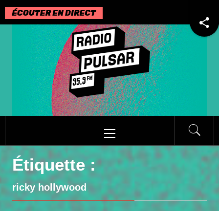
Passer
au
contenu
Menu
principal
Étiquette :
ricky hollywood