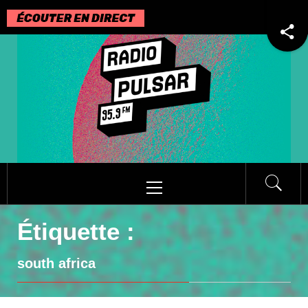
Passer
au
contenu
Menu
principal
Étiquette :
south africa