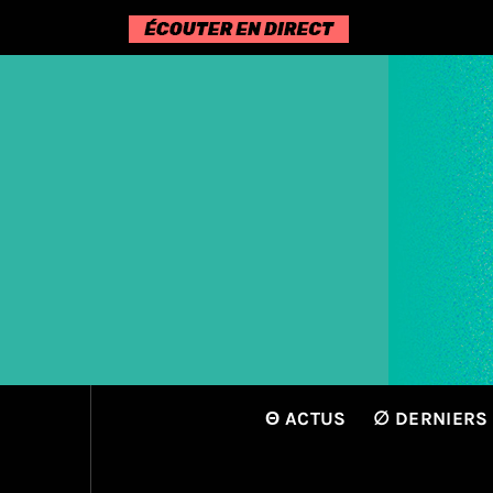
Passer
au
contenu
Θ ACTUS
∅ DERNIERS