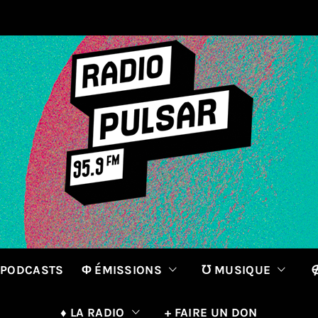
 PODCASTS
Φ ÉMISSIONS
℧ MUSIQUE
∉
♦ LA RADIO
+ FAIRE UN DON