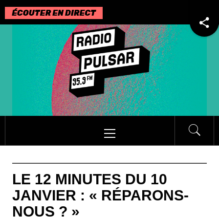
Passer
au
contenu
Menu
principal
LE 12 MINUTES DU 10
JANVIER : « RÉPARONS-
NOUS ? »