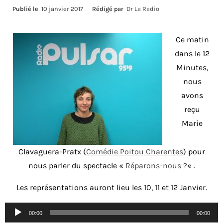
Publié le
10 janvier 2017
Rédigé par
Dr La Radio
Ce matin
dans le 12
Minutes,
nous
avons
reçu
Marie
Clavaguera-Pratx (
Comédie Poitou Charentes
) pour
nous parler du spectacle «
Réparons-nous ?
« .
Les représentations auront lieu les 10, 11 et 12 Janvier.
Lecteur
00:00
00:00
audio