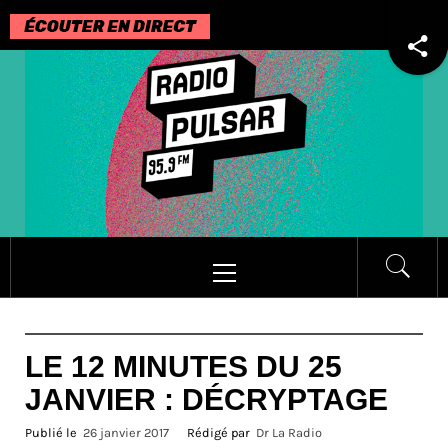
Passer
au
contenu
Menu
principal
LE 12 MINUTES DU 25
JANVIER : DÉCRYPTAGE
Publié le
26 janvier 2017
Rédigé par
Dr La Radio