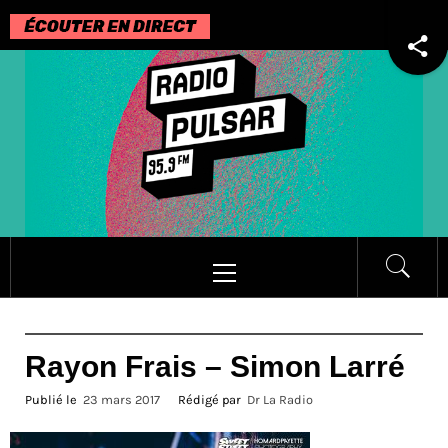
Passer
au
contenu
Menu
principal
Rayon Frais – Simon Larré
Publié le
23 mars 2017
Rédigé par
Dr La Radio