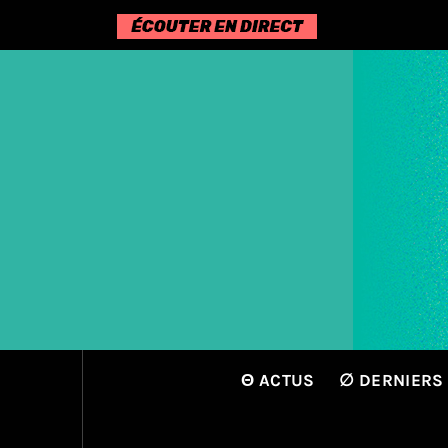
Passer
au
contenu
Θ ACTUS
∅ DERNIERS