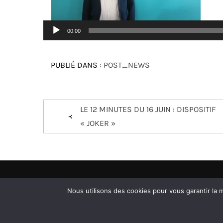
Le
00:00
au
PUBLIÉ DANS :
POST_NEWS
Navigation
LE 12 MINUTES DU 16 JUIN : DISPOSITIF
de
« JOKER »
l’article
Nos partenaire
Nous utilisons des cookies pour vous garantir la m
Site ré