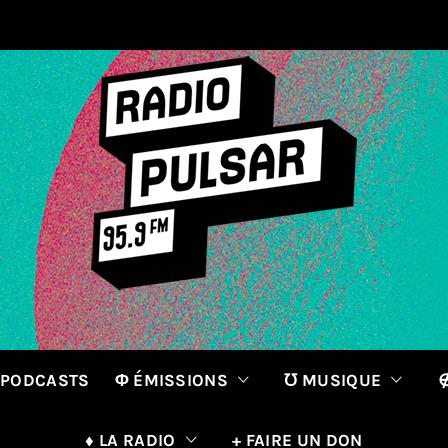
 PODCASTS
Φ ÉMISSIONS
℧ MUSIQUE
∉
♦ LA RADIO
+ FAIRE UN DON