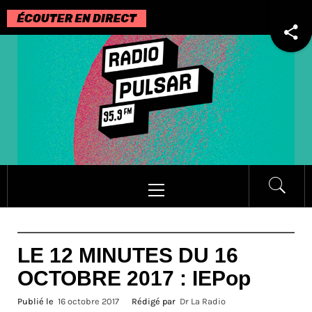
Passer
au
contenu
Menu
principal
LE 12 MINUTES DU 16
OCTOBRE 2017 : IEPop
Publié le
16 octobre 2017
Rédigé par
Dr La Radio