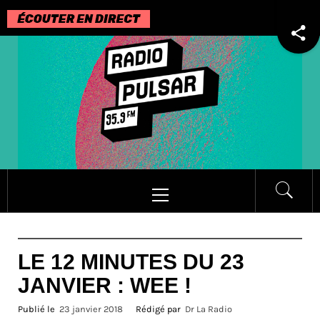
Passer
au
contenu
Menu
principal
LE 12 MINUTES DU 23
JANVIER : WEE !
Publié le
23 janvier 2018
Rédigé par
Dr La Radio