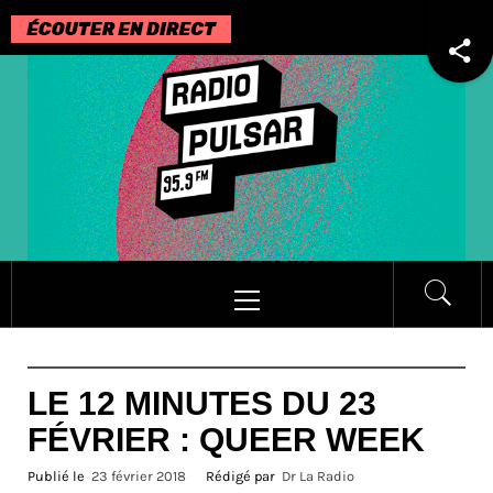
Passer
au
contenu
Menu
principal
LE 12 MINUTES DU 23
FÉVRIER : QUEER WEEK
Publié le
23 février 2018
Rédigé par
Dr La Radio