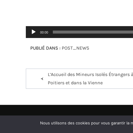
Lecteur
00:00
audio
PUBLIÉ DANS :
POST_NEWS
Navigation
L’Accueil des Mineurs Isolés Étrangers 
de
Poitiers et dans la Vienne
l’article
Nos partenaire
Nous utilisons des cookies pour vous garantir la m