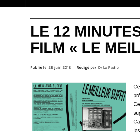
LE 12 MINUTES
FILM « LE MEI
Publié le
28 juin 2018
Rédigé par
Dr La Radio
Ce
pré
Ce
sup
Cas
le