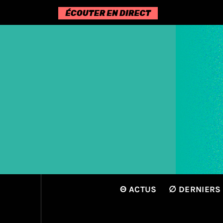
Passer
au
contenu
Θ ACTUS
∅ DERNIERS