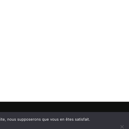
e Radio Pulsar
 site, nous supposerons que vous en êtes satisfait.