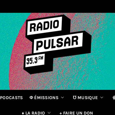
 PODCASTS
Φ ÉMISSIONS
℧ MUSIQUE
∉
♦ LA RADIO
+ FAIRE UN DON