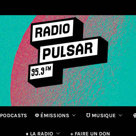
 PODCASTS
Φ ÉMISSIONS
℧ MUSIQUE
∉
♦ LA RADIO
+ FAIRE UN DON