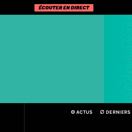
Passer
au
contenu
Θ ACTUS
∅ DERNIERS