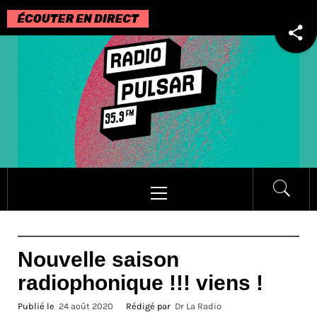
Passer
au
contenu
Menu
principal
Nouvelle saison
radiophonique !!! viens !
Publié le
24 août 2020
Rédigé par
Dr La Radio