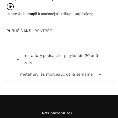
et envoie le rempli à
antenne[at]radio-pulsar[dot]org
PUBLIÉ DANS :
RENTRÉE
Navigation
metalfury podcast et playlist du 20 août
de
2020
l’article
metalfury les morceaux de la semaine
Nos partenaires