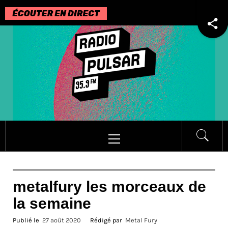
Passer
au
contenu
Menu
principal
metalfury les morceaux de
la semaine
Publié le
27 août 2020
Rédigé par
Metal Fury