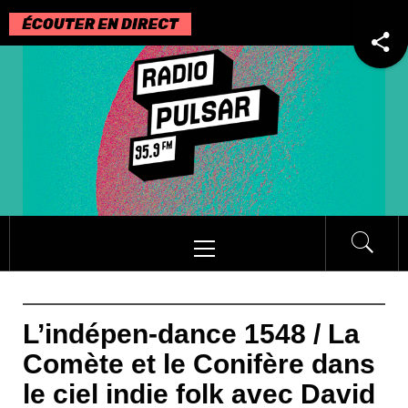
Passer
au
contenu
Menu
principal
L’indépen-dance 1548 / La
Comète et le Conifère dans
le ciel indie folk avec David