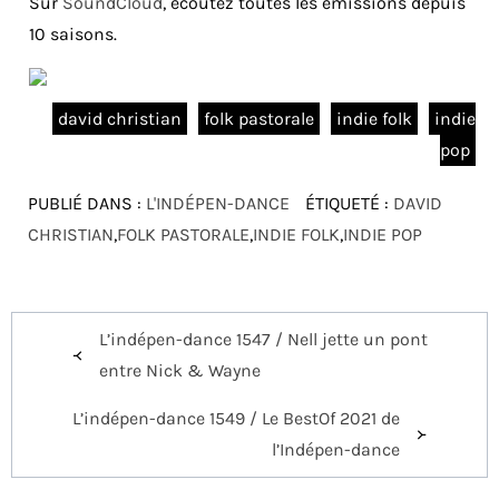
Sur
SoundCloud
, écoutez toutes les émissions depuis
10 saisons.
david christian
folk pastorale
indie folk
indie
pop
PUBLIÉ DANS :
L'INDÉPEN-DANCE
ÉTIQUETÉ :
DAVID
CHRISTIAN
,
FOLK PASTORALE
,
INDIE FOLK
,
INDIE POP
Navigation
L’indépen-dance 1547 / Nell jette un pont
de
entre Nick & Wayne
l’article
L’indépen-dance 1549 / Le BestOf 2021 de
l’Indépen-dance