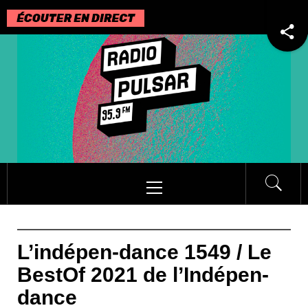
Passer
au
contenu
Menu
principal
L’indépen-dance 1549 / Le
BestOf 2021 de l’Indépen-
dance