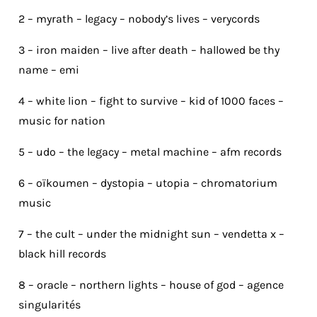
2 – myrath – legacy – nobody’s lives – verycords
3 – iron maiden – live after death – hallowed be thy
name – emi
4 – white lion – fight to survive – kid of 1000 faces –
music for nation
5 – udo – the legacy – metal machine – afm records
6 – oïkoumen – dystopia – utopia – chromatorium
music
7 – the cult – under the midnight sun – vendetta x –
black hill records
8 – oracle – northern lights – house of god – agence
singularités