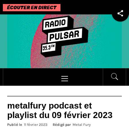
Passer
au
contenu
Menu
principal
metalfury podcast et
playlist du 09 février 2023
Publié le
11 février 2023
Rédigé par
Metal Fury