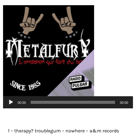
Lecteur
00:00
00:00
audio
1 – therapy? troublegum – nowhere – a&m records