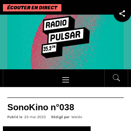
Passer
au
contenu
Menu
principal
SonoKino n°038
Publié le
23 mai 2023
Rédigé par
Waldo