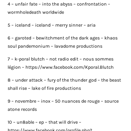
4 – unfair fate – into the abyss – confrontation –
wormholedeath worldwide
5 – iceland – iceland – merry sinner – aria
6 – garoted – bewitchment of the dark ages – khaos
soul pandemonium – lavadome productions
7 – k-poral blutch – not radio edit – nous sommes
légion – https://www.facebook.com/Kporal.Blutch
8 – under attack – fury of the thunder god – the beast
shall rise – lake of fire productions
9 – novembre – inox – 50 nuances de rouge – source
atone records
10 – un8able – ep – that will drive –
https://www.facebook.com/profile.php?