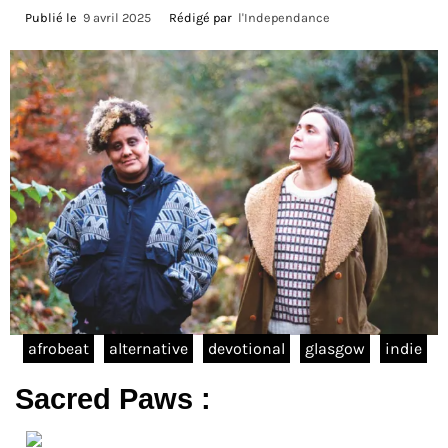
Publié le
9 avril 2025
Rédigé par
l'Independance
afrobeat
alternative
devotional
glasgow
indie
Sacred Paws :