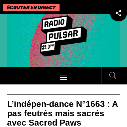
Passer
au
contenu
Menu
principal
L’indépen-dance N°1663 : A
pas feutrés mais sacrés
avec Sacred Paws